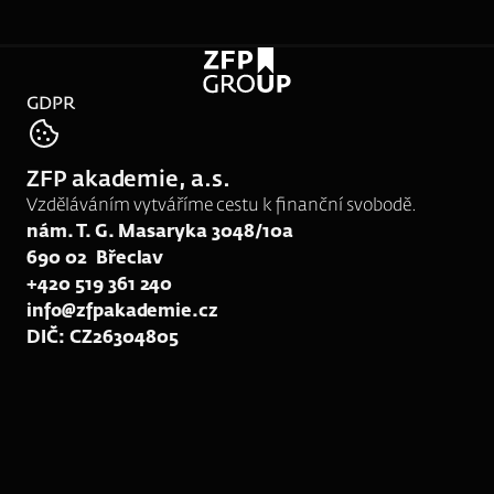
GDPR
tel:
724 340 797
ZFP akademie, a.s.
e-mail:
jana.vankova@zfpa.cz
Vzděláváním vytváříme cestu k finanční svobodě.
nám. T. G. Masaryka 3048/10a
690 02  Břeclav
+420 519 361 240
info@zfpakademie.cz
DIČ: CZ26304805