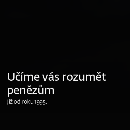
Učíme vás rozumět 
penězům
Již od roku 1995.