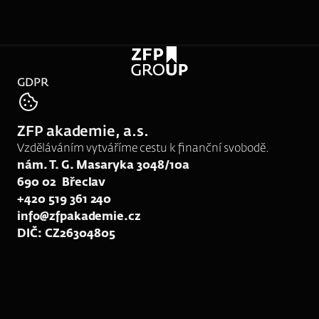
GDPR
tel:
733 672 741
ZFP akademie, a.s.
e-mail:
srk139@zfpakademie.cz
Vzděláváním vytváříme cestu k finanční svobodě.
nám. T. G. Masaryka 3048/10a
690 02  Břeclav
+420 519 361 240
info@zfpakademie.cz
DIČ: CZ26304805