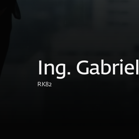
Ing. Gabrie
RK
82