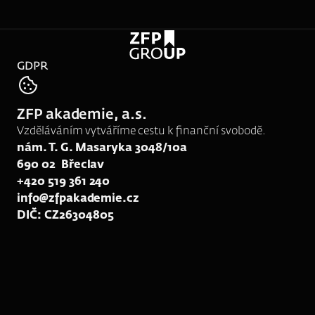
GDPR
tel:
531 015 112
ZFP akademie, a.s.
e-mail:
rk122@zfpakademie.cz
Vzděláváním vytváříme cestu k finanční svobodě.
nám. T. G. Masaryka 3048/10a
690 02  Břeclav
+420 519 361 240
info@zfpakademie.cz
DIČ: CZ26304805