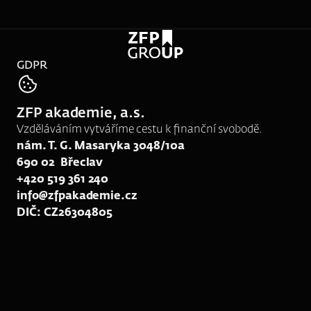
GDPR
tel:
773 008 230
ZFP akademie, a.s.
e-mail:
srk132@zfpakademie.cz
Vzděláváním vytváříme cestu k finanční svobodě.
nám. T. G. Masaryka 3048/10a
690 02  Břeclav
+420 519 361 240
info@zfpakademie.cz
DIČ: CZ26304805