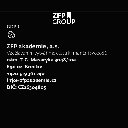
GDPR
tel:
777 808 856
ZFP akademie, a.s.
e-mail:
srk16@zfpakademie.cz
Vzděláváním vytváříme cestu k finanční svobodě.
nám. T. G. Masaryka 3048/10a
690 02  Břeclav
+420 519 361 240
info@zfpakademie.cz
DIČ: CZ26304805