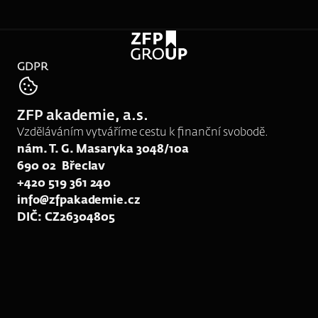
GDPR
tel:
724 317 099
ZFP akademie, a.s.
e-mail:
srk21@zfpakademie.cz
Vzděláváním vytváříme cestu k finanční svobodě.
nám. T. G. Masaryka 3048/10a
690 02  Břeclav
+420 519 361 240
info@zfpakademie.cz
DIČ: CZ26304805