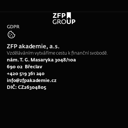
GDPR
tel:
739 391 966
ZFP akademie, a.s.
e-mail:
rk128@zfpakademie.cz
Vzděláváním vytváříme cestu k finanční svobodě.
nám. T. G. Masaryka 3048/10a
690 02  Břeclav
+420 519 361 240
info@zfpakademie.cz
DIČ: CZ26304805