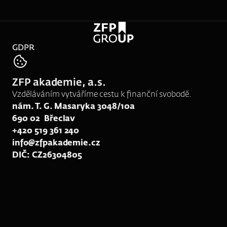
GDPR
tel:
605 202 091
ZFP akademie, a.s.
e-mail:
srk174@zfpakademie.cz
Vzděláváním vytváříme cestu k finanční svobodě.
nám. T. G. Masaryka 3048/10a
690 02  Břeclav
+420 519 361 240
info@zfpakademie.cz
DIČ: CZ26304805