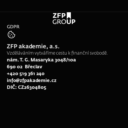
GDPR
tel:
792 311 841
ZFP akademie, a.s.
e-mail:
rk170@zfpakademie.cz
Vzděláváním vytváříme cestu k finanční svobodě.
nám. T. G. Masaryka 3048/10a
690 02  Břeclav
+420 519 361 240
info@zfpakademie.cz
DIČ: CZ26304805