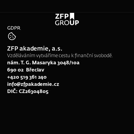
GDPR
tel:
739 036 901
ZFP akademie, a.s.
e-mail:
rk138@zfpakademie.cz
Vzděláváním vytváříme cestu k finanční svobodě.
nám. T. G. Masaryka 3048/10a
690 02  Břeclav
+420 519 361 240
info@zfpakademie.cz
DIČ: CZ26304805