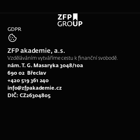
GDPR
tel:
703 141 989
ZFP akademie, a.s.
e-mail:
rk175@zfpakademie.cz
Vzděláváním vytváříme cestu k finanční svobodě.
nám. T. G. Masaryka 3048/10a
690 02  Břeclav
+420 519 361 240
info@zfpakademie.cz
DIČ: CZ26304805