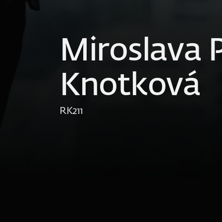
Miroslava 
Knotková
RK
211