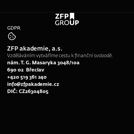
GDPR
tel:
704 461 772
ZFP akademie, a.s.
e-mail:
rk148@zfpakademie.cz
Vzděláváním vytváříme cestu k finanční svobodě.
nám. T. G. Masaryka 3048/10a
690 02  Břeclav
+420 519 361 240
info@zfpakademie.cz
DIČ: CZ26304805