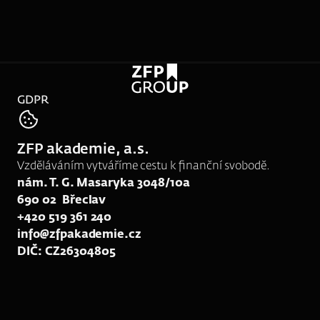
tel:
777 209 521
GDPR
e-mail:
rk137@zfpakademie.cz
ZFP akademie, a.s.
web:
www.zfp-skocovsky.cz
Vzděláváním vytváříme cestu k finanční svobodě.
nám. T. G. Masaryka 3048/10a
690 02  Břeclav
+420 519 361 240
info@zfpakademie.cz
DIČ: CZ26304805