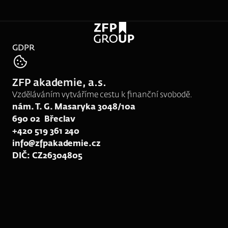
GDPR
tel:
775 599 559
ZFP akademie, a.s.
e-mail:
srk15@zfpakademie.cz
Vzděláváním vytváříme cestu k finanční svobodě.
nám. T. G. Masaryka 3048/10a
690 02  Břeclav
+420 519 361 240
info@zfpakademie.cz
DIČ: CZ26304805