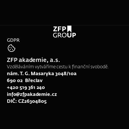
tel:
731 142 160
GDPR
e-mail:
srk13.sikora@zfpakademie.cz
ZFP akademie, a.s.
web:
www.tomassikora.cz
Vzděláváním vytváříme cestu k finanční svobodě.
nám. T. G. Masaryka 3048/10a
690 02  Břeclav
+420 519 361 240
info@zfpakademie.cz
DIČ: CZ26304805