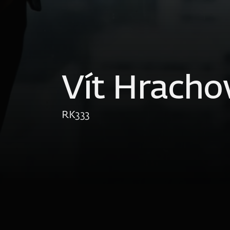
Vít Hracho
RK
333