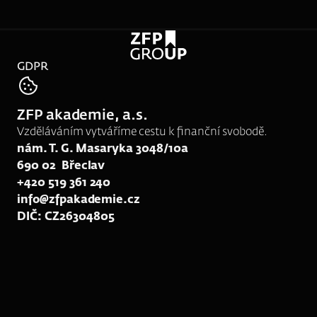
GDPR
tel:
777 994 112
ZFP akademie, a.s.
e-mail:
rk78@zfpakademie.cz
Vzděláváním vytváříme cestu k finanční svobodě.
nám. T. G. Masaryka 3048/10a
690 02  Břeclav
+420 519 361 240
info@zfpakademie.cz
DIČ: CZ26304805