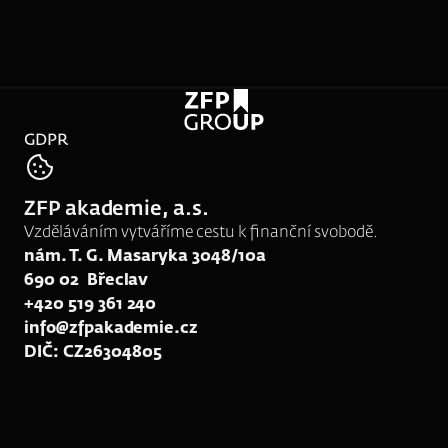
GDPR
tel:
606 060 366
ZFP akademie, a.s.
e-mail:
hrk4@zfpakademie.cz
Vzděláváním vytváříme cestu k finanční svobodě.
nám. T. G. Masaryka 3048/10a
690 02  Břeclav
+420 519 361 240
info@zfpakademie.cz
DIČ: CZ26304805